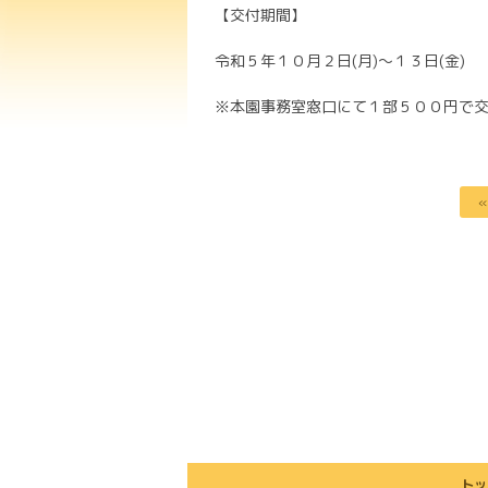
【交付期間】
令和５年１０月２日(月)～１３日(金)
※本園事務室窓口にて１部５００円で
トッ