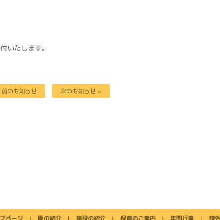
交付いたします。
« 前のお知らせ
次のお知らせ »
プページ
園の紹介
施設の紹介
保育のご案内
年間行事
課
｜
｜
｜
｜
｜